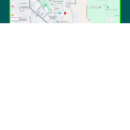
Voces que cultivan sabor
En Patagoniafresh, cada producto lleva consigo el
esfuerzo y la pasión de nuestro equipo. Conoce a
quienes, desde diferentes roles, hacen posible que
llegue lo mejor a tu mesa.