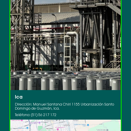
Ica
R
Dirección: Manuel Santana Chiri 1155 Urbanización Santo
Di
Domingo de Guzmán, Ica.
s/
Teléfono: (51) 56 217 172
Te