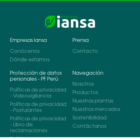
Empresas Iansa
Prensa
Conócenos
Contacto
Dónde estamos
Protección de datos
Navegación
personales - PF Perú
Nosotros
Políticas de privacidad
Productos
- Videovigilancia
Nuestras plantas
Políticas de privacidad
Nuestros mercados
- Postulantes
Sostenibilidad
Políticas de privacidad
- Libro de
Contáctanos
reclamaciones
Políticas de privacidad