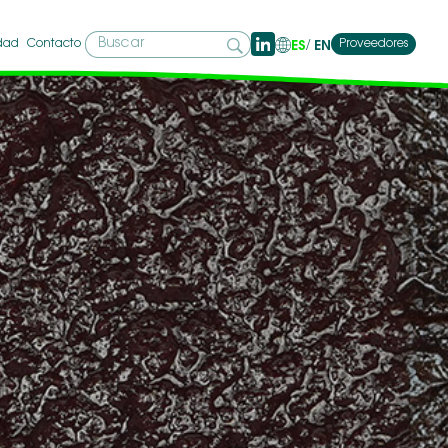
idad
Contacto
Proveedores
ES
EN