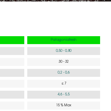
Patagoniafresh
0,50 - 0,80
30 - 32
0,2 - 0,6
≤ 7
4,6 - 5,5
15 % Max