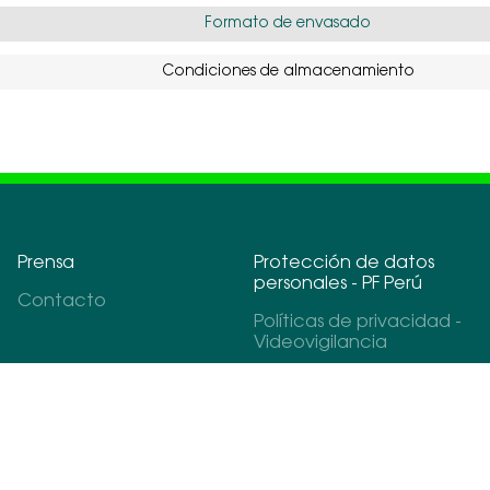
Formato de envasado
Condiciones de almacenamiento
Prensa
Protección de datos
personales - PF Perú
Contacto
Políticas de privacidad -
Videovigilancia
Políticas de privacidad -
Postulantes
Políticas de privacidad -
Libro de reclamaciones
Políticas de privacidad -