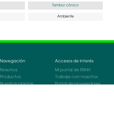
Tambor cónico
Ambiente
Navegación
Accesos de interés
Nosotros
Mi portal de RRHH
Productos
Trabaja con nosotros
Nuestras plantas
Portal de proveedores
Nuestros mercados
Términos y condiciones
para proveedores
Sostenibilidad
Reglamento interno de
Contáctanos
seguridad y salud en el
trabajo