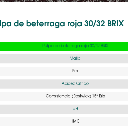
lpa de beterraga roja 30/32 BRIX
Pulpa de beterraga roja 30/32 BRIX
Malla
Brix
Acidez Cítrico
Consistencia (Bostwick) 15° Brix
pH
HMC