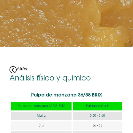
Atrás
Análisis físico y químico
Pulpa de manzana 36/38 BRIX
Pulpa de manzana 36/38 BRIX
Patagoniafresh
Malla
0,50 - 0,60
Brix
36 - 38