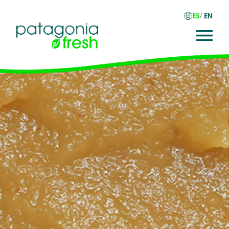
ES
EN