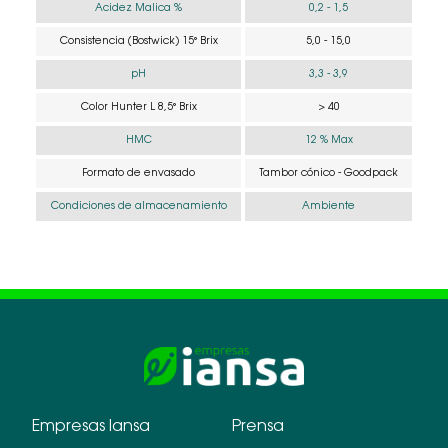
Acidez Malica %
0,2 - 1,5
Consistencia (Bostwick) 15° Brix
5,0 - 15,0
pH
3,3 - 3,9
Color Hunter L 8,5° Brix
> 40
HMC
12 % Max
Formato de envasado
Tambor cónico - Goodpack
Condiciones de almacenamiento
Ambiente
Empresas Iansa
Prensa