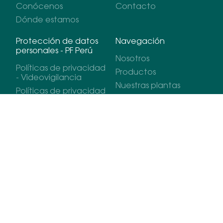
Conócenos
Contacto
Dónde estamos
Protección de datos
Navegación
personales - PF Perú
Nosotros
Políticas de privacidad
Productos
- Videovigilancia
Nuestras plantas
Políticas de privacidad
Nuestros mercados
- Postulantes
Sostenibilidad
Políticas de privacidad
- Libro de
Contáctanos
reclamaciones
Políticas de privacidad
- Trabajadores
Políticas de privacidad
- Proveedores
Políticas de privacidad
- Clientes