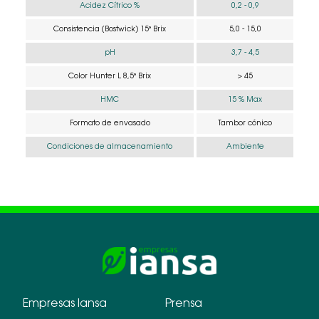
Acidez Cítrico %
0,2 - 0,9
Consistencia (Bostwick) 15° Brix
5,0 - 15,0
pH
3,7 - 4,5
Color Hunter L 8,5° Brix
> 45
HMC
15 % Max
Formato de envasado
Tambor cónico
Condiciones de almacenamiento
Ambiente
Empresas Iansa
Prensa