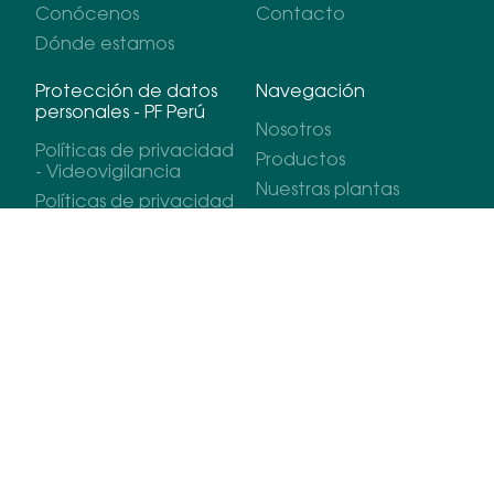
Conócenos
Contacto
Dónde estamos
Protección de datos
Navegación
personales - PF Perú
Nosotros
Políticas de privacidad
Productos
- Videovigilancia
Nuestras plantas
Políticas de privacidad
Nuestros mercados
- Postulantes
Sostenibilidad
Políticas de privacidad
- Libro de
Contáctanos
reclamaciones
Políticas de privacidad
- Trabajadores
Políticas de privacidad
- Proveedores
Políticas de privacidad
- Clientes